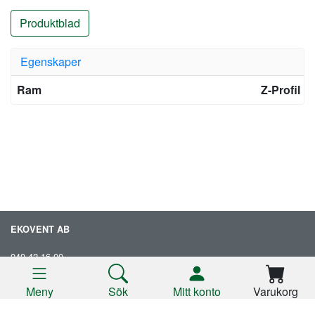
Produktblad
Egenskaper
Ram
Z-Profil
EKOVENT AB
040-42 16 00
info@ekovent.se
Meny
Sök
Mitt konto
Varukorg
www.ekovent.se
Produkter
Produkter