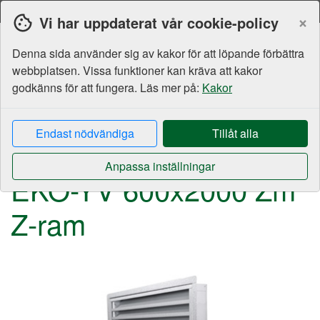
Svenska
Moms
Valuta
×
Vi har uppdaterat vår cookie-policy
Denna sida använder sig av kakor för att löpande förbättra
webbplatsen. Vissa funktioner kan kräva att kakor
godkänns för att fungera. Läs mer på:
Kakor
Endast nödvändiga
Tillåt alla
Galler
Ytterväggsgaller
EKO-YV
600-700 mm
Anpassa inställningar
EKO-YV 600x2000 Zm 
Z-ram