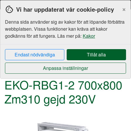
Svenska
Moms
Valuta
×
Vi har uppdaterat vår cookie-policy
Denna sida använder sig av kakor för att löpande förbättra
webbplatsen. Vissa funktioner kan kräva att kakor
godkänns för att fungera. Läs mer på:
Kakor
Endast nödvändiga
Tillåt alla
Brandskydd
Brand- & Brandgasspjäll
EKO-RBG1-2
230V
Gejd
600-700 mm
Anpassa inställningar
EKO-RBG1-2 700x800 
Zm310 gejd 230V